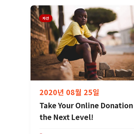
자선
2020년 08월 25일
Take Your Online Donation
the Next Level!