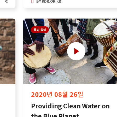
BY
KDR.OR.KR
물과 음식
2020년 08월 26일
Providing Clean Water on
the Blue Planet