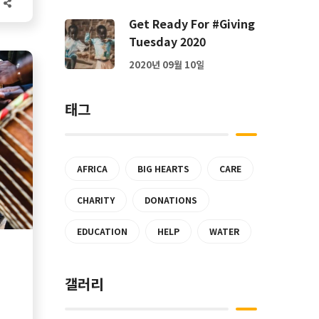
Get Ready For #Giving
Tuesday 2020
2020년 09월 10일
태그
AFRICA
BIG HEARTS
CARE
CHARITY
DONATIONS
EDUCATION
HELP
WATER
갤러리