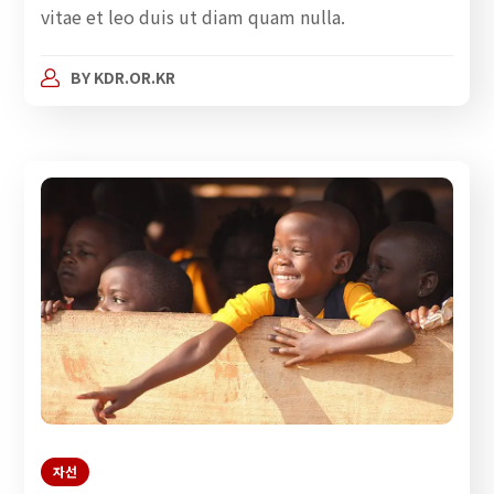
vitae et leo duis ut diam quam nulla.
BY
KDR.OR.KR
자선