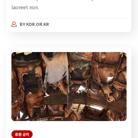
laoreet non.
BY
KDR.OR.KR
후원 공지