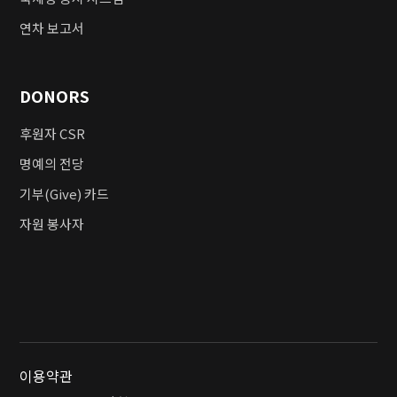
연차 보고서
DONORS
후원자 CSR
명예의 전당
기부(Give) 카드
자원 봉사자
이용약관