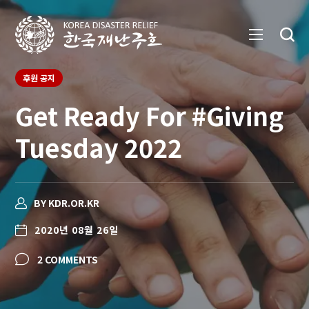
후원 공지
Get Ready For #Giving
Tuesday 2022
BY
KDR.OR.KR
2020년 08월 26일
2 COMMENTS