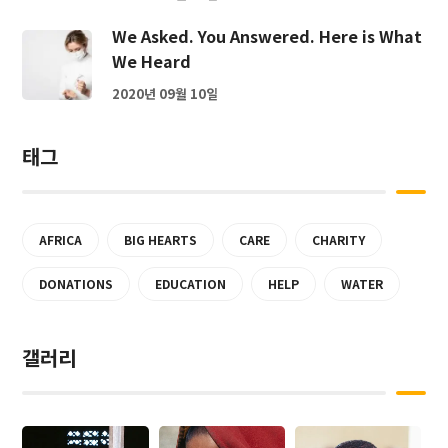
We Asked. You Answered. Here is What
We Heard
2020년 09월 10일
태그
AFRICA
BIG HEARTS
CARE
CHARITY
DONATIONS
EDUCATION
HELP
WATER
갤러리