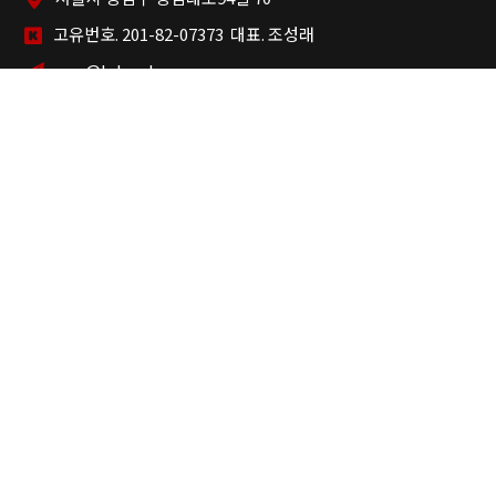
고유번호. 201-82-07373 대표. 조성래
ngo@kdr.or.kr
대표전화. 1666-1995
후원상담. 02-2272-1995
INFORMATION
기관 소개
재정 투명성
기부금 영수증 발급
국세청 공시 시스템
연차 보고서